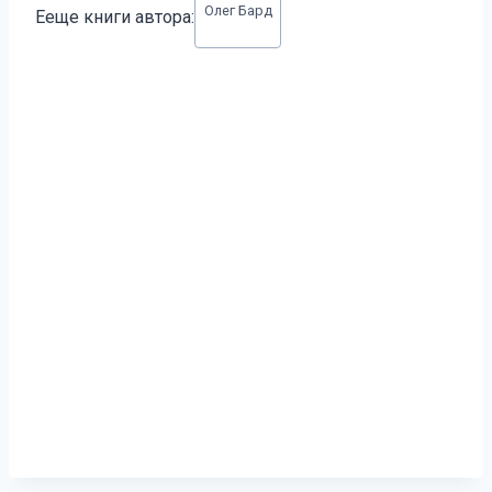
Олег Бард
Ееще книги автора:
записи: