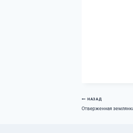
Навигация
НАЗАД
Отверженная землянка
по
записям