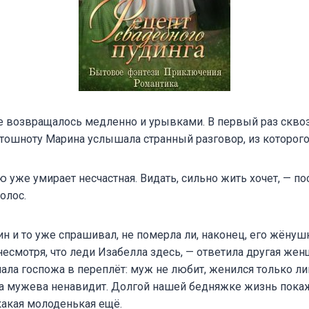
е возвращалось медленно и урывками. В первый раз сквоз
тошноту Марина услышала странный разговор, из которого 
 уже умирает несчастная. Видать, сильно жить хочет, — п
олос.
ин и то уже спрашивал, не померла ли, наконец, его жёнуш
несмотря, что леди Изабелла здесь, — ответила другая женщ
ла госпожа в переплёт: муж не любит, женился только ли
а мужева ненавидит. Долгой нашей бедняжке жизнь покаж
какая молоденькая ещё.