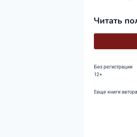
Читать по
Без регистрации
12+
Метки
Ееще книги автора
записи: