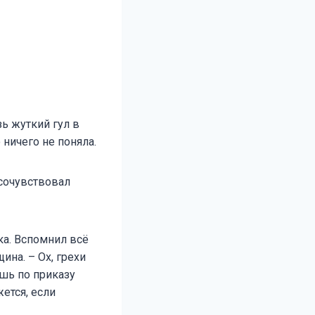
ь жуткий гул в
ничего не поняла.
осочувствовал
ка. Вспомнил всё
ина. – Ох, грехи
шь по приказу
ется, если