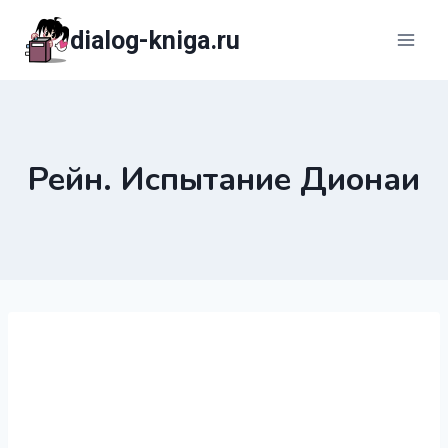
Перейти
dialog-kniga.ru
к
содержимому
Рейн. Испытание Дионаи