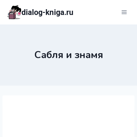
Перейти
dialog-kniga.ru
к
содержимому
Сабля и знамя