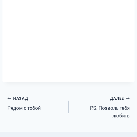
Навигация
НАЗАД
ДАЛЕЕ
Рядом с тобой
P.S. Позволь тебя
по
любить
записям