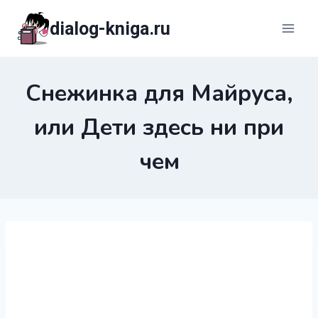
Перейти
dialog-kniga.ru
к
содержимому
Снежинка для Майруса,
или Дети здесь ни при
чем