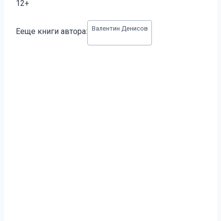
12+
Метки
Валентин Денисов
Ееще книги автора:
записи: