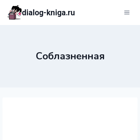
Перейти
dialog-kniga.ru
к
содержимому
Соблазненная