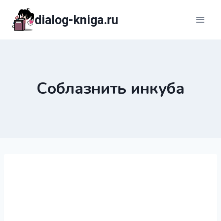
Перейти
dialog-kniga.ru
к
содержимому
Соблазнить инкуба