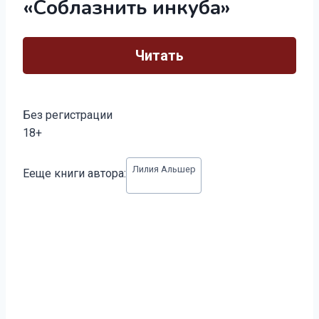
«Соблазнить инкуба»
Читать
Без регистрации
18+
Метки
Лилия Альшер
Ееще книги автора:
записи: