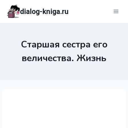
Перейти
dialog-kniga.ru
к
содержимому
Старшая сестра его
величества. Жизнь