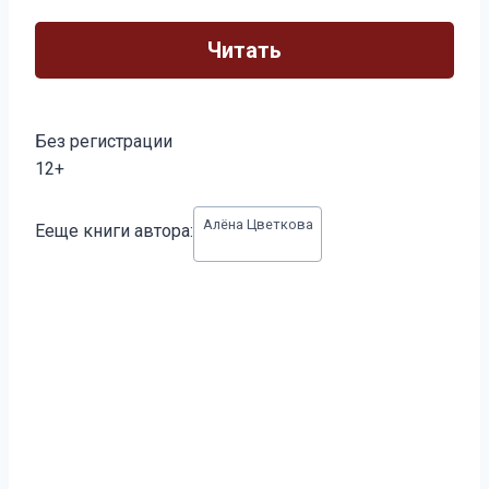
Читать
Без регистрации
12+
Метки
Алёна Цветкова
Ееще книги автора:
записи: