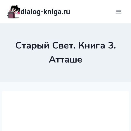
Перейти
dialog-kniga.ru
к
содержимому
Старый Свет. Книга 3.
Атташе