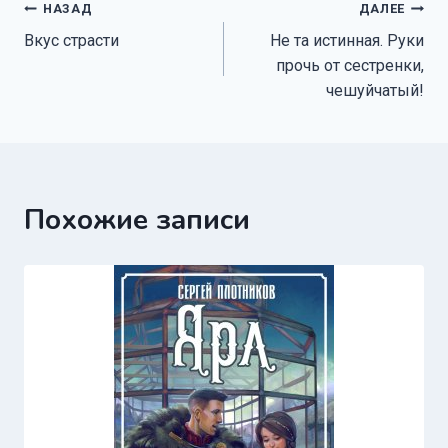
Навигация
НАЗАД
ДАЛЕЕ
Вкус страсти
Не та истинная. Руки
по
прочь от сестренки,
записям
чешуйчатый!
Похожие записи