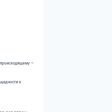
у происходящему —
ощадности к