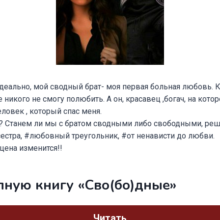
еально, мой сводный брат- моя первая больная любовь. К
 никого не смогу полюбить. А он, красавец ,богач, на котор
ловек , который спас меня.
? Станем ли мы с братом сводными либо свободными, реша
естра, #любовный треугольник, #от ненависти до любви.
цена изменится!!
лную книгу «Сво(бо)дные»
Читать