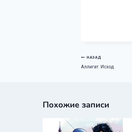
Навигация
НАЗАД
Аллигат. Исход
по
записям
Похожие записи