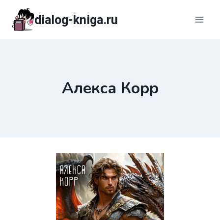
Перейти
dialog-kniga.ru
к
содержимому
Алекса Корр