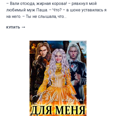
– Вали отсюда, жирная корова! – рявкнул мой
любимый муж Паша. – Что? – в шоке уставилась я
на него. – Ты не слышала, что…
ДВА
КУПИТЬ
БАНДИТА
ДЛЯ
ПЛЮШКИНОЙ