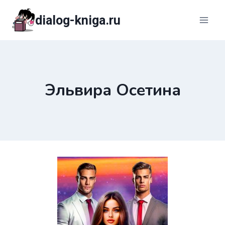
Перейти
dialog-kniga.ru
к
содержимому
Эльвира Осетина