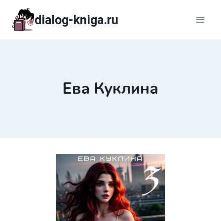
Перейти
dialog-kniga.ru
к
содержимому
Ева Куклина