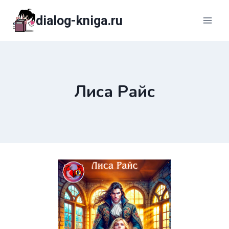
Перейти
dialog-kniga.ru
к
содержимому
Лиса Райс