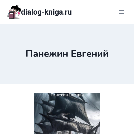
Перейти
dialog-kniga.ru
к
содержимому
Панежин Евгений