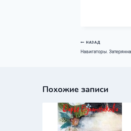
Навигация
НАЗАД
Навигаторы. Затерянна
по
записям
Похожие записи