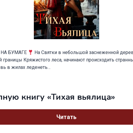
 НА БУМАГЕ
На Святки в небольшой заснеженной дерев
й границы Кряжистого леса, начинают происходить странн
вь в жилах леденеть…
лную книгу «Тихая вьялица»
Читать