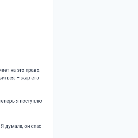
еет на это право.
виться, – жар его
теперь я поступлю
Я думала, он спас