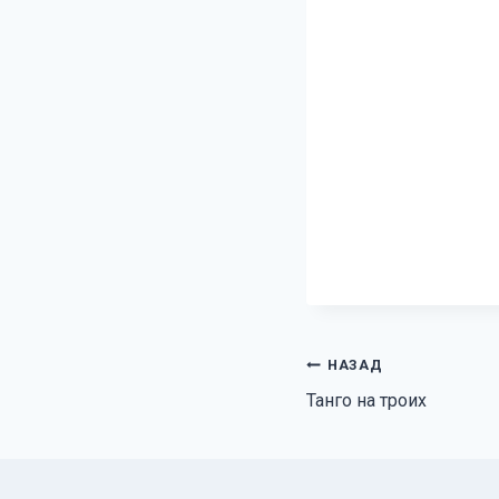
Навигация
НАЗАД
Танго на троих
по
записям