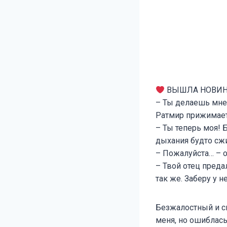
ВЫШЛА НОВИН
– Ты делаешь мне 
Ратмир прижимает 
– Ты теперь моя! Б
дыхания будто сжи
– Пожалуйста… – о
– Твой отец преда
так же. Заберу у н
Безжалостный и св
меня, но ошиблась