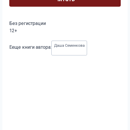
Без регистрации
12+
Метки
Даша Семенкова
Ееще книги автора:
записи: