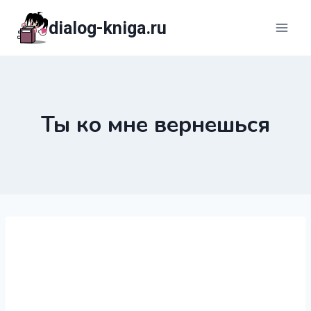
Перейти
dialog-kniga.ru
к
содержимому
Ты ко мне вернешься