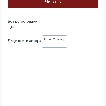
Читать
Без регистрации
18+
Метки
Ронни Траумер
Ееще книги автора:
записи: