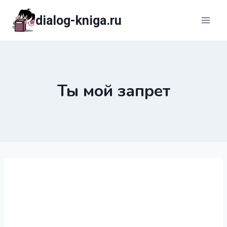
Перейти
dialog-kniga.ru
к
содержимому
Ты мой запрет