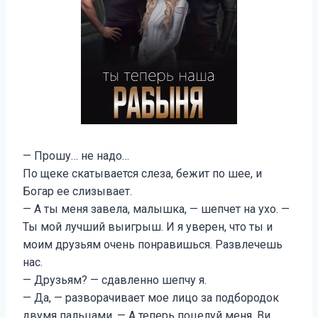
— Прошу… не надо…
По щеке скатывается слеза, бежит по шее, и
Богар ее слизывает.
— А ты меня завела, малышка, — шепчет на ухо. —
Ты мой лучший выигрыш. И я уверен, что ты и
моим друзьям очень понравишься. Развлечешь
нас.
— Друзьям? — сдавленно шепчу я.
— Да, — разворачивает мое лицо за подбородок
двумя пальцами. — А теперь поцелуй меня, Ви.