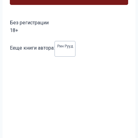
Без регистрации
18+
Метки
Рин Рууд
Ееще книги автора:
записи: