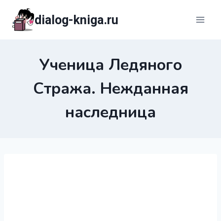
Перейти
dialog-kniga.ru
к
содержимому
Ученица Ледяного
Стража. Нежданная
наследница