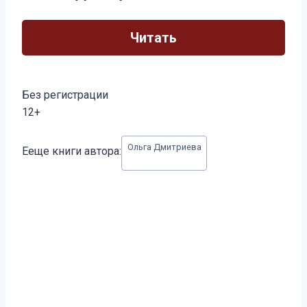
Читать
Без регистрации
12+
Метки
Ольга Дмитриева
Ееще книги автора:
записи: