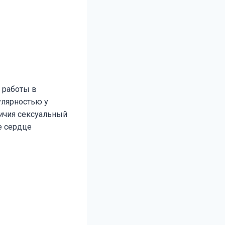
 работы в
улярностью у
личия сексуальный
е сердце