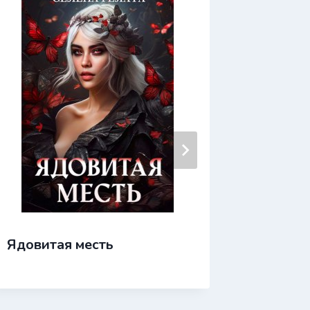
Яд сал
Ядовитая месть