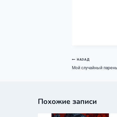
Навигация
НАЗАД
Мой случайный парен
по
записям
Похожие записи