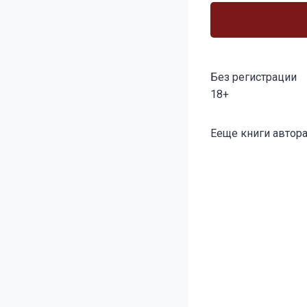
Без регистрации
18+
Метки
Ееще книги автора
записи: