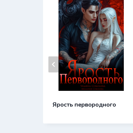
ь
Ярость первородного