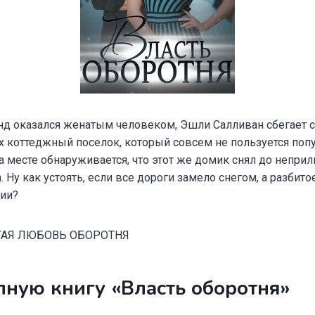
нд оказался женатым человеком, Эшли Салливан сбегает с
х коттеджный поселок, который совсем не пользуется поп
а месте обнаруживается, что этот же домик снял до непри
 Ну как устоять, если все дороги замело снегом, а разбито
нии?
ТАЯ ЛЮБОВЬ ОБОРОТНЯ
лную книгу «Власть оборотня»