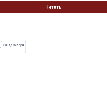
Читать
Линда Осборн
: