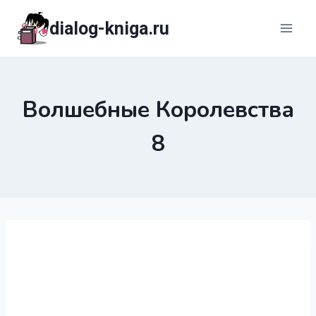
Перейти
dialog-kniga.ru
к
содержимому
Волшебные Королевства
8