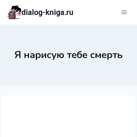
Перейти
dialog-kniga.ru
к
содержимому
Я нарисую тебе смерть