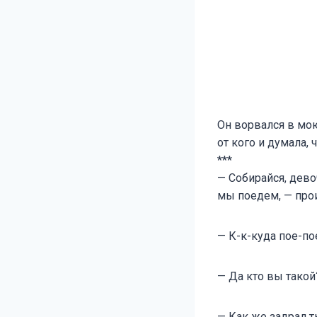
Он ворвался в мою
от кого и думала, 
***
— Собирайся, дево
мы поедем, — про
— К-к-куда пое-по
— Да кто вы такой
— Как же задрал т