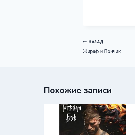
Навигация
НАЗАД
Жираф и Пончик
по
записям
Похожие записи