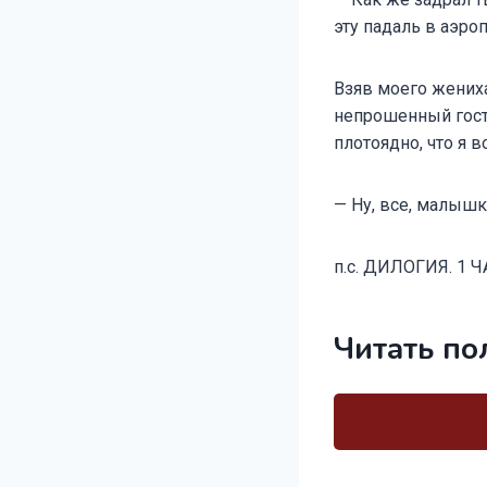
эту падаль в аэроп
Взяв моего жениха
непрошенный гость
плотоядно, что я 
— Ну, все, малышка
п.с. ДИЛОГИЯ. 1 Ч
Читать по