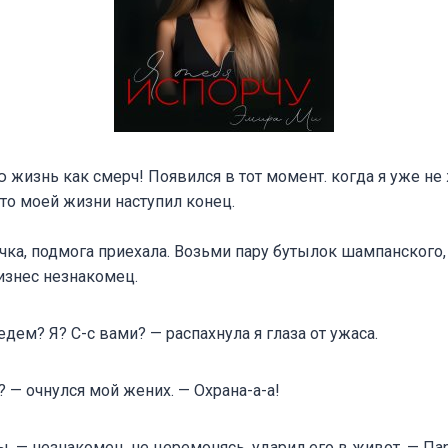
 жизнь как смерч! Появился в тот момент. когда я уже н
что моей жизни наступил конец.
чка, подмога приехала. Возьми пару бутылок шампанского,
изнес незнакомец.
едем? Я? С-с вами? — распахнула я глаза от ужаса.
? — очнулся мой жених. — Охрана-а-а!
ы, — незнакомец, не церемонясь, ударил его в живот. — Па