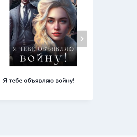
Я тебе объявляю войну!
Эквино