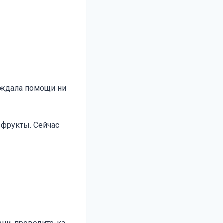
е ждала помощи ни
 фрукты. Сейчас
рни, проводите-ка