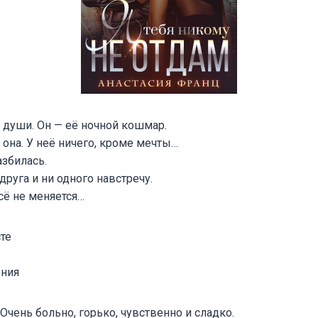
 души. Он — её ночной кошмар.
о она. У неё ничего, кроме мечты…
азбилась.
друга и ни одного навстречу.
сё не меняется…
те
ния
чень больно, горько, чувственно и сладко.