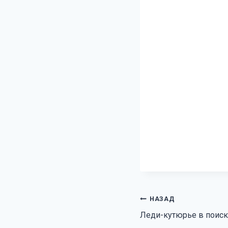
Навигация
НАЗАД
Леди-кутюрье в поиск
по