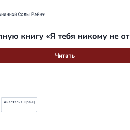
вненной Солы Рэйн♥
лную книгу «Я тебя никому не о
Читать
Анастасия Франц
: