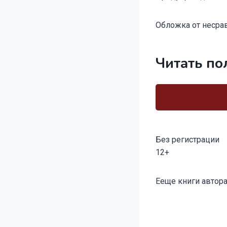
Обложка от несра
Читать по
Без регистрации
12+
Метки
Ееще книги автора
записи: