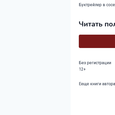
Буктрейлер в сос
Читать по
Без регистрации
12+
Метки
Ееще книги автора
записи: