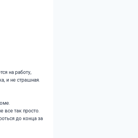
ся на работу,
а, и не страшная.
оме.
 все так просто.
роться до конца за