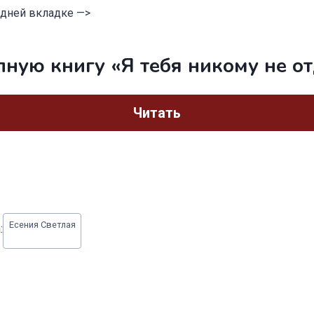
едней вкладке —>
лную книгу «Я тебя никому не о
Читать
Есения Светлая
: