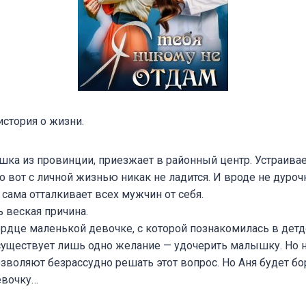
история о жизни.
шка из провинции, приезжает в районный центр. Устраивает
о вот с личной жизнью никак не ладится. И вроде не дурочк
о сама отталкивает всех мужчин от себя.
ь веская причина.
ердце маленькой девочке, с которой познакомилась в детд
 существует лишь одно желание — удочерить малышку. Но не
озволяют безрассудно решать этот вопрос. Но Аня будет бо
вочку…