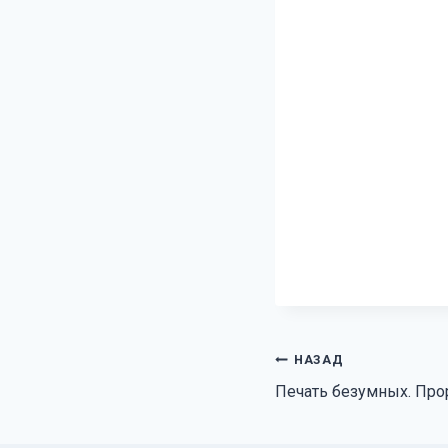
Навигация
НАЗАД
Печать безумных. Про
по