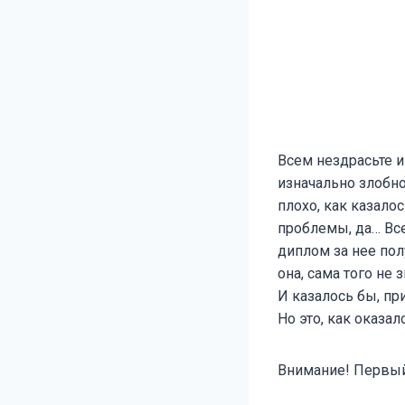
Всем нездрасьте и
изначально злобно
плохо, как казало
проблемы, да… Вс
диплом за нее пол
она, сама того не 
И казалось бы, пр
Но это, как оказа
Внимание! Первый