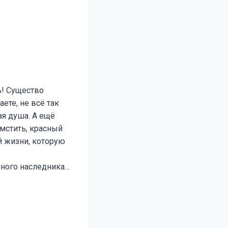
ь! Существо
ете, не всё так
ая душа. А ещё
мстить, красный
й жизни, которую
нного наследника…