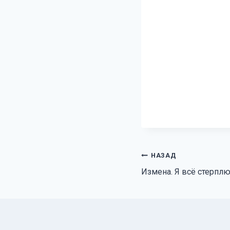
Навигация
НАЗАД
Измена. Я всё стерплю
по
записям