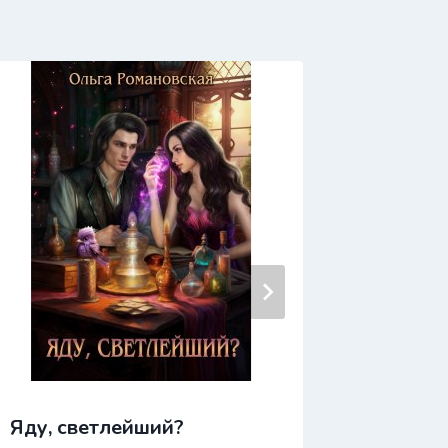
Яду, светлейший?
Яга мл