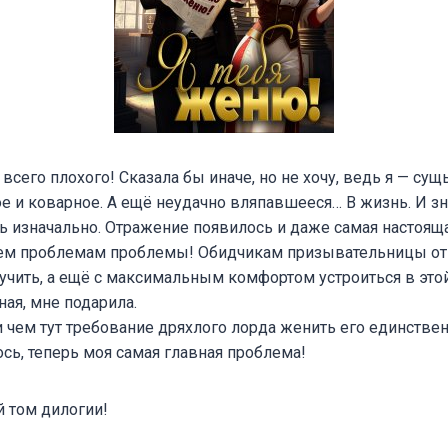
 всего плохого! Сказала бы иначе, но не хочу, ведь я — сущ
е и коварное. А ещё неудачно вляпавшееся… В жизнь. И зна
сь изначально. Отражение появилось и даже самая настоящ
ем проблемам проблемы! Обидчикам призывательницы от
учить, а ещё с максимальным комфортом устроиться в это
зная, мне подарила.
и чем тут требование дряхлого лорда женить его единстве
лось, теперь моя самая главная проблема!
 том дилогии!