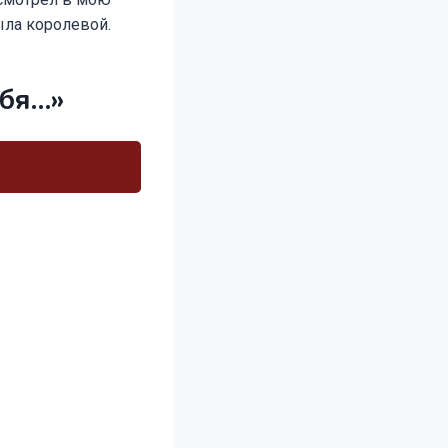
ыла королевой.
ебя…»