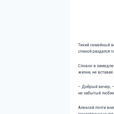
Тихий семейный ве
спиной раздался т
Словно в замедле
жизни, не вставая 
– Добрый вечер, –
не забытый любим
Алексей почти вн
существенные изм