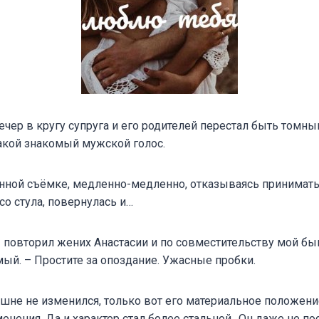
чер в кругу супруга и его родителей перестал быть томным
акой знакомый мужской голос.
нной съёмке, медленно-медленно, отказываясь принимат
со стула, повернулась и…
 повторил жених Анастасии и по совместительству мой бы
ый. – Простите за опоздание. Ужасные пробки.
ешне не изменился, только вот его материальное положен
енения. Да и характер стал более стальной…Он даже не п