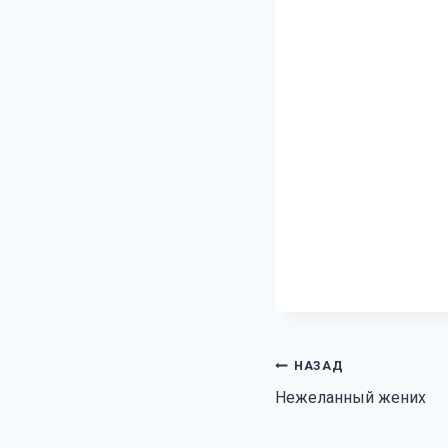
Навигация
НАЗАД
Нежеланный жених
по