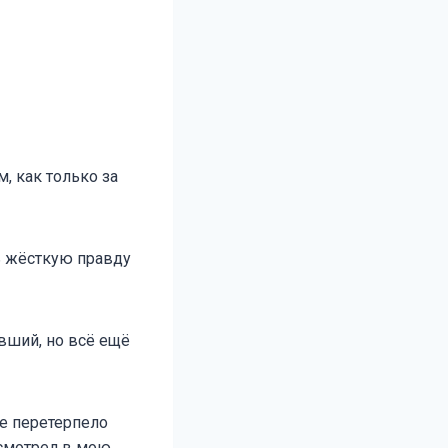
, как только за
ь жёсткую правду
вший, но всё ещё
ие перетерпело
осмотрел в мою