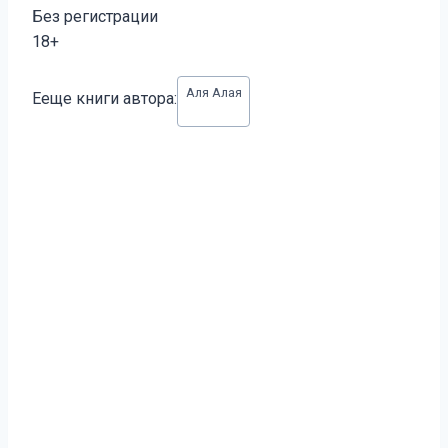
Без регистрации
18+
Метки
Аля Алая
Ееще книги автора:
записи: