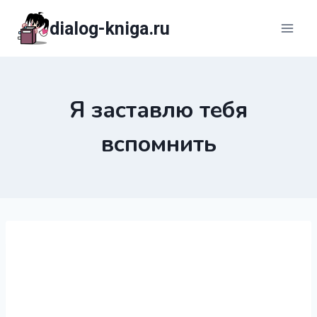
Перейти
dialog-kniga.ru
к
содержимому
Я заставлю тебя
вспомнить