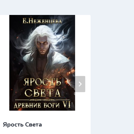
Ярость Света
Ярмарк