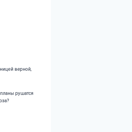
ницей верной,
е планы рушатся
оза?