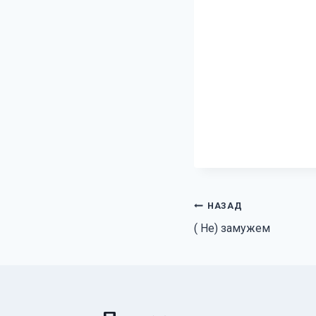
Навигация
НАЗАД
( Не) замужем
по
записям