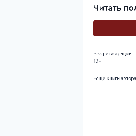
Читать по
Без регистрации
12+
Метки
Ееще книги автора
записи: