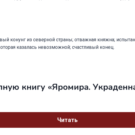
ровый конунг из северной страны; отважная княжна; испытан
которая казалась невозможной; счастливый конец.
лную книгу «Яромира. Украденн
Читать