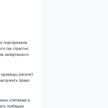
не подозревала,
его так страстно
ив начертанного
й однажды рискнет
 заслужить право
заны клятвами и
жать любящее