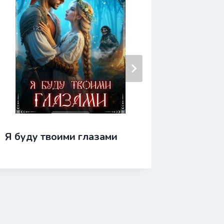
Я буду твоими глазами
Школа 
прекра