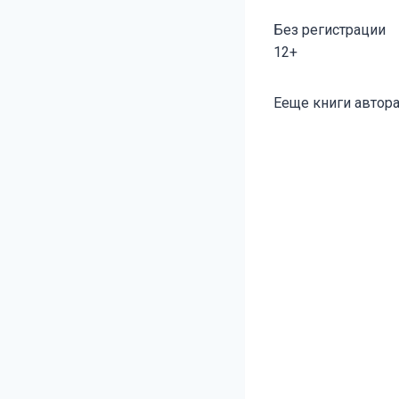
Без регистрации
12+
Метки
Ееще книги автора
записи: