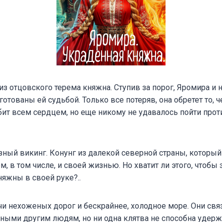
из отцовского терема княжна. Ступив за порог, Яромира и 
отованы ей судьбой. Только все потеряв, она обретет то, ч
ит всем сердцем, но еще никому не удавалось пойти прот
зный викинг. Конунг из далекой северной страны, которы
, в том числе, и своей жизнью. Но хватит ли этого, чтобы
няжны в своей руке?..
и нехоженых дорог и бескрайнее, холодное море. Они свя
нными другим людям, но ни одна клятва не способна удер