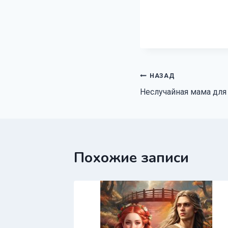
Навигация
НАЗАД
Неслучайная мама для
по
записям
Похожие записи