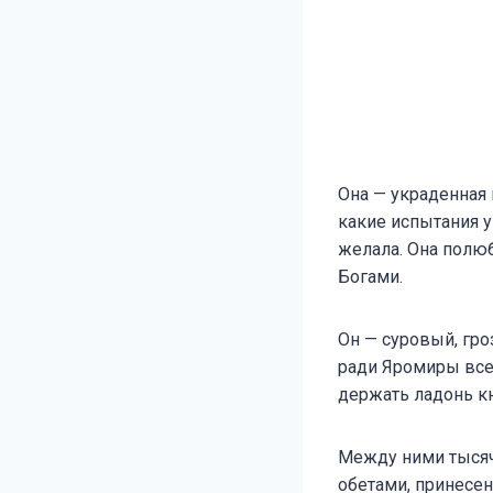
Она — украденная 
какие испытания уг
желала. Она полюб
Богами.
Он — суровый, гро
ради Яромиры всем
держать ладонь к
Между ними тысяч
обетами, принесе