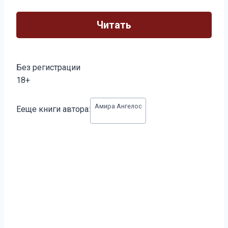
Читать
Без регистрации
18+
Метки
Амира Ангелос
Ееще книги автора:
записи: