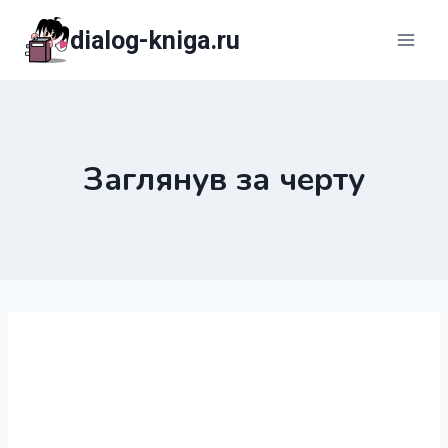
Перейти
dialog-kniga.ru
к
содержимому
Заглянув за черту