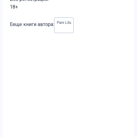
18+
Метки
Pani Lilu
Ееще книги автора:
записи: