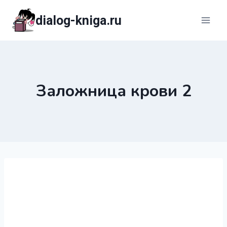
Перейти
dialog-kniga.ru
к
содержимому
Заложница крови 2