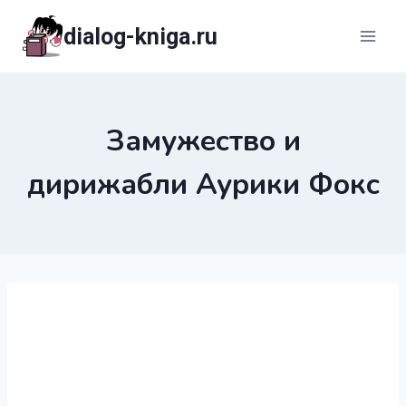
Перейти
dialog-kniga.ru
к
содержимому
Замужество и
дирижабли Аурики Фокс