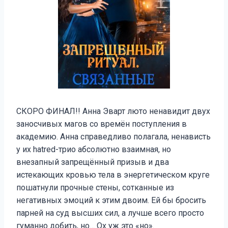
СКОРО ФИНАЛ!! Анна Эварт люто ненавидит двух
заносчивых магов со времён поступления в
академию. Анна справедливо полагала, ненависть
у их hatred-трио абсолютно взаимная, но
внезапный запрещённый призыв и два
истекающих кровью тела в энергетическом круге
пошатнули прочные стены, сотканные из
негативных эмоций к этим двоим. Ей бы бросить
парней на суд высших сил, а лучше всего просто
гуманно добить, но… Ох уж это «но».