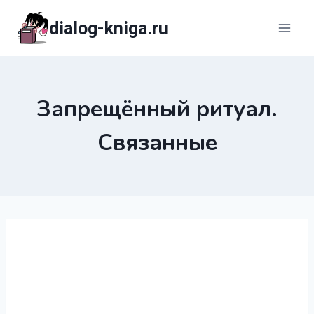
Перейти
dialog-kniga.ru
к
содержимому
Запрещённый ритуал.
Связанные