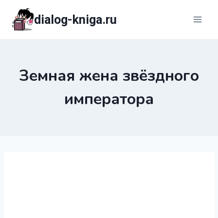
Перейти
dialog-kniga.ru
к
содержимому
Земная жена звёздного
императора