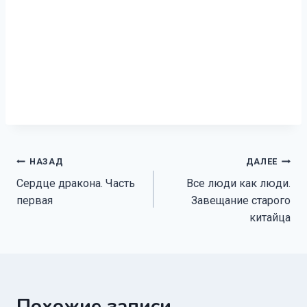
Навигация
НАЗАД
ДАЛЕЕ
Сердце дракона. Часть
Все люди как люди.
по
первая
Завещание старого
записям
китайца
Похожие записи