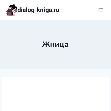
Перейти
dialog-kniga.ru
к
содержимому
Жница