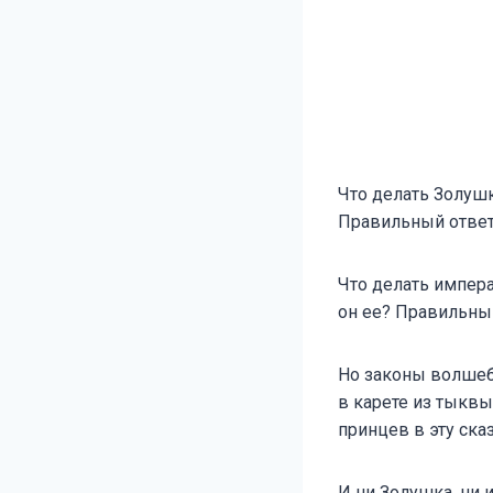
Что делать Золушк
Правильный ответ:
Что делать импера
он ее? Правильный
Но законы волшеб
в карете из тыквы
принцев в эту сказ
И ни Золушка, ни 