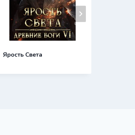
Ярость Света
Ярмарк