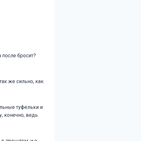
а после бросит?
так же сильно, как
альные туфельки и
, конечно, ведь
 в прошлом, и о