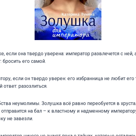
е, если она твердо уверена: император развлечется с ней, 
 бросить его самой.
тору, если он твердо уверен: его избранница не любит его 
 ответ: разозлиться.
ства неумолимы. Золушка всё равно переобуется в хруст
 отправится на бал – к властному и надменному императору
ку не завезли.
император ничего не знают пока о тайнах, которые остались