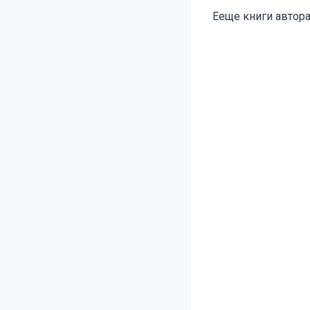
Метки
Ееще книги автора
записи: