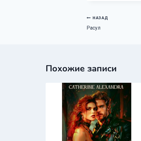
Навигация
НАЗАД
Расул
по
записям
Похожие записи