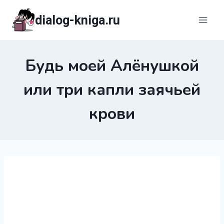
Перейти
dialog-kniga.ru
к
содержимому
Будь моей Алёнушкой
или три капли заячьей
крови