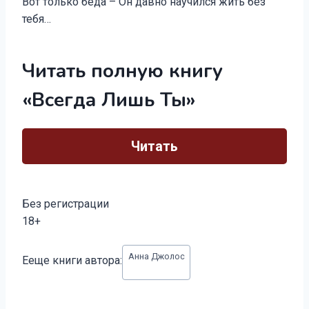
Вот только беда – Он давно научился жить без
тебя…
Читать полную книгу
«Всегда Лишь Ты»
Читать
Без регистрации
18+
Метки
Анна Джолос
Ееще книги автора:
записи: