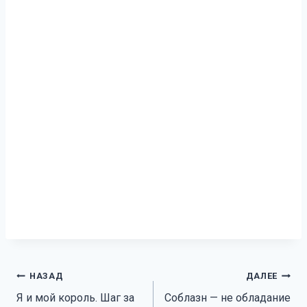
Навигация
НАЗАД
ДАЛЕЕ
Я и мой король. Шаг за
Соблазн — не обладание