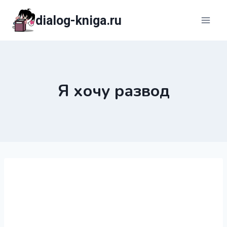
Перейти
dialog-kniga.ru
к
содержимому
Я хочу развод