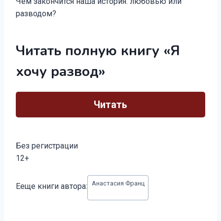
Чем закончится наша история: любовью или
разводом?
Читать полную книгу «Я
хочу развод»
Читать
Без регистрации
12+
Метки
Анастасия Франц
Ееще книги автора:
записи: