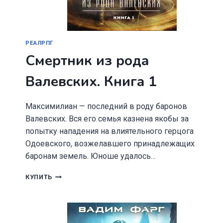
РЕАЛРПГ
Смертник из рода
Валевских. Книга 1
Максимилиан — последний в роду баронов
Валевских. Вся его семья казнена якобы за
попытку нападения на влиятельного герцога
Одоевского, возжелавшего принадлежащих
баронам земель. Юноше удалось…
СМЕРТНИК
КУПИТЬ
ИЗ
РОДА
ВАЛЕВСКИХ.
КНИГА