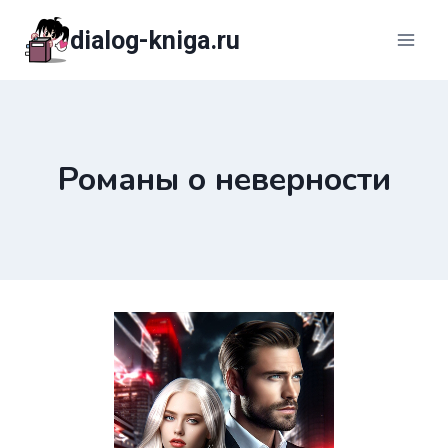
Перейти
dialog-kniga.ru
к
содержимому
Романы о неверности