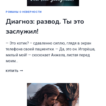
РОМАНЫ О НЕВЕРНОСТИ
Диагноз: развод. Ты это
заслужил!
— Это котик? – сдавленно сиплю, глядя в экран
телефона своей пациентки. — Да, это он. Игорёша,
милый мой! — сюсюкает Анжела, листая перед
моим…
ДИАГНОЗ:
КУПИТЬ
РАЗВОД.
ТЫ
ЭТО
ЗАСЛУЖИЛ!