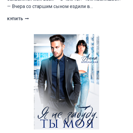
— Вчера со старшим сыном ездили в…
РАЗВОД
КУПИТЬ
В
45.
УХОЖУ
(НЕ)
КРАСИВО