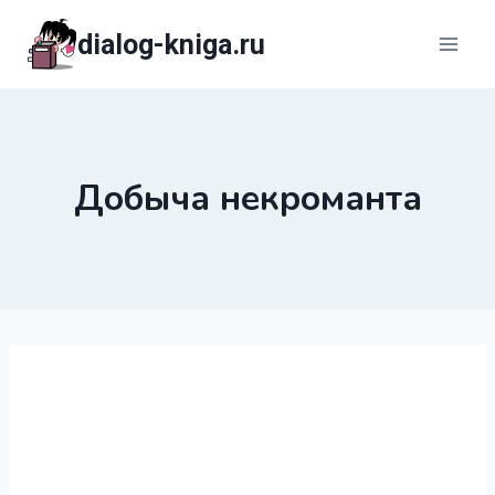
Перейти
dialog-kniga.ru
к
содержимому
Добыча некроманта