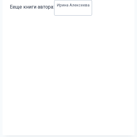
Метки
Ирина Алексеева
Ееще книги автора:
записи: