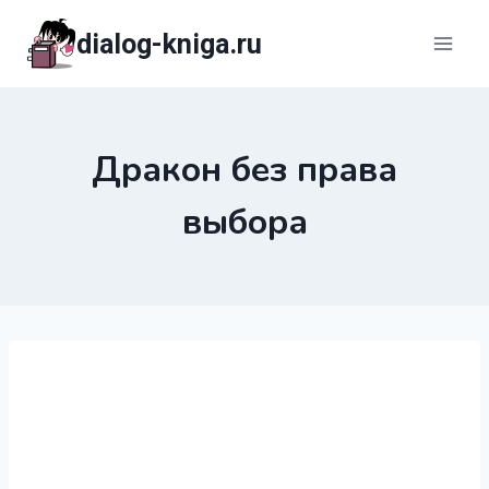
Перейти
dialog-kniga.ru
к
содержимому
Дракон без права
выбора