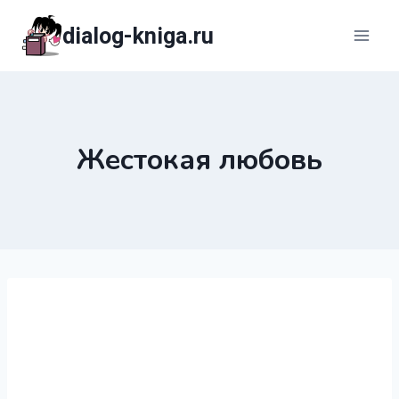
Перейти
dialog-kniga.ru
к
содержимому
Жестокая любовь