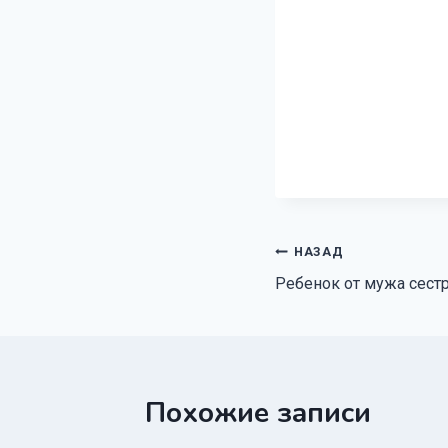
Навигация
НАЗАД
Ребенок от мужа сест
по
записям
Похожие записи