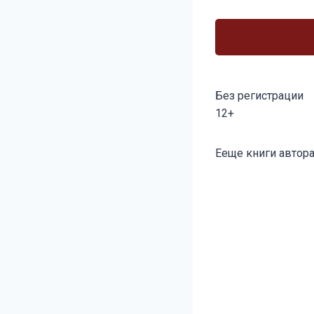
Без регистрации
12+
Метки
Ееще книги автора
записи: