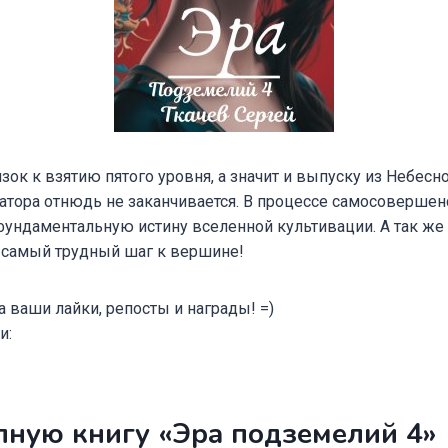
зок к взятию пятого уровня, а значит и выпуску из Небесн
ватора отнюдь не заканчивается. В процессе самосоверше
фундаментальную истину вселенной культивации. А так же
, самый трудный шаг к вершине!
а ваши лайки, репосты и награды! =)
и:
лную книгу «Эра подземелий 4»