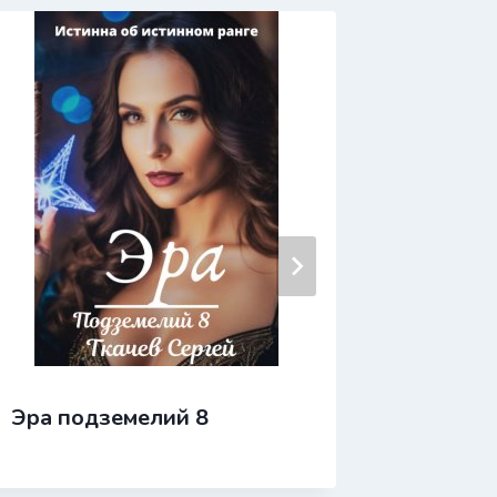
Эра подземелий 8
Эра по